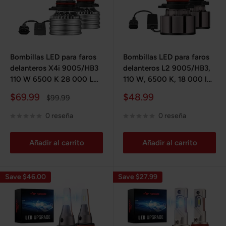
mejorado mejora la visibilidad, especialmente en
condiciones de poca luz y de noche, garantizando una
conducción más segura.
2. Luz blanca nítida:
Estas bombillas LED emiten una luz
Bombillas LED para faros
Bombillas LED para faros
blanca nítida y clara con una temperatura de color de 6000
delanteros X4i 9005/HB3
delanteros L2 9005/HB3,
K. Esta luz blanca se asemeja mucho a la luz natural,
110 W 6500 K 28 000 LM
110 W, 6500 K, 18 000 lm,
IP67 blancas 2 unidades
color blanco, 2 unidades
reduciendo la fatiga visual y proporcionando una mejor
Precio
Precio
$69.99
$48.99
Precio
$99.99
de
habitual
de
reproducción del color para una mejor percepción visual en
venta
venta
0 reseña
0 reseña
la carretera.
Añadir al carrito
Añadir al carrito
Save $46.00
Save $27.99