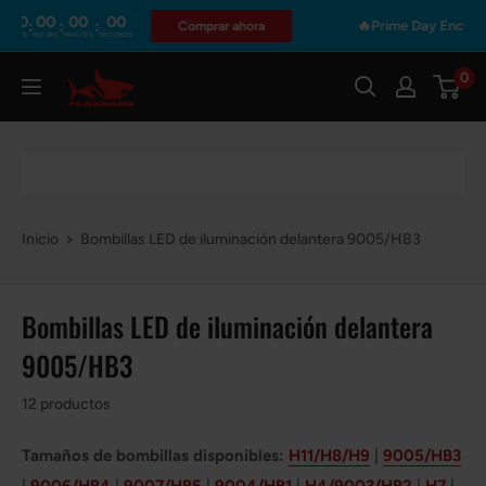
Ir
0
00
00
00
:
:
:
🔥Prime Day Encore | So
Comprar ahora
S
HOURS
MINUTES
SECONDS
directamente
al
0
Flashark
contenido
Inicio
Bombillas LED de iluminación delantera 9005/HB3
Bombillas LED de iluminación delantera
9005/HB3
12 productos
Tamaños de bombillas disponibles:
H11/H8/H9
|
9005/HB3