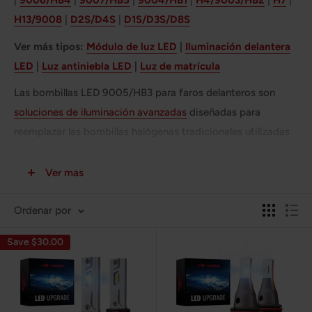
|
9006/HB4
|
9007/HB5
|
9004/HB1
|
H4/9003/HB2
|
H7
|
H13/9008
|
D2S/D4S
|
D1S/D3S/D8S
Ver más tipos:
Módulo de luz LED
|
Iluminación delantera
LED
|
Luz antiniebla LED
|
Luz de matrícula
Las bombillas LED 9005/HB3 para faros delanteros son
soluciones de iluminación avanzadas
diseñadas para
reemplazar las bombillas halógenas tradicionales utilizadas
en el sistema de iluminación delantera de automóviles,
camiones y SUV. Estas bombillas LED están diseñadas
Ver mas
específicamente para vehículos que utilizan bombillas 9005
o HB3 en sus sistemas de faros.
Ordenar por
1. Brillo mejorado:
Las bombillas LED 9005/HB3 ofrecen un
Save $30.00
brillo significativamente mayor que las bombillas halógenas
estándar. Producen un haz de luz potente y enfocado, que
ilumina la carretera con claridad y precisión. Este brillo