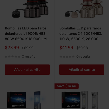
Bombillas LED para faros
Bombillas LED para faros
delanteros L1 9005/HB3
delanteros X4 9005/HB3,
80 W 6500 K 18 000 LM
110 W, 6500 K, 28 000
blancas 2 unidades
lm, IP68, color blanco, 2
Precio
Precio
$23.99
$41.99
Precio
Precio
$69.99
$69.98
unidades
de
habitual
de
habitual
venta
venta
0 reseña
0 reseña
Añadir al carrito
Añadir al carrito
Save $14.40