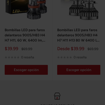
Bombillas LED para faros
Bombillas LED para faros
delanteros 9005/HB3 H4
delanteros 9005/HB3 H4
H7 H11, 60 W, 6400 lm,
H7 H11 H13 80 W 6400 LM
6000 K, color blanco | 2
6000 K 2 bombillas
Precio
Precio
$39.99
Desde $39.99
Precio
Precio
$69.99
$69.99
bombillas para Chevy,
de
habitual
de
habitual
Ford, Dodge, Jeep, BMW,
venta
venta
0 reseña
0 reseña
Nissan, Toyota y Honda
Escoger opción
Escoger opción