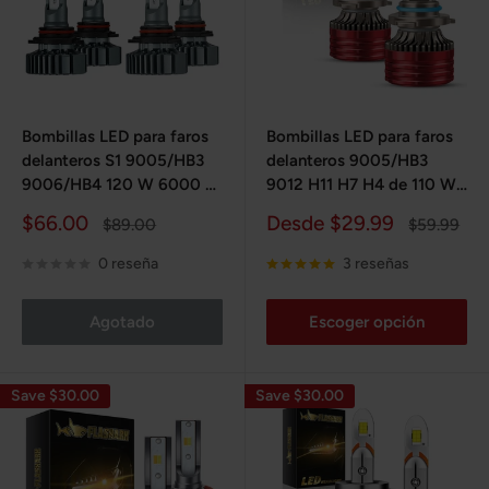
Bombillas LED para faros
Bombillas LED para faros
delanteros S1 9005/HB3
delanteros 9005/HB3
9006/HB4 120 W 6000 K
9012 H11 H7 H4 de 110 W,
14 000 LM IP67 blancas 2
6400 lm, 6000 K, luz
Precio
Precio
$66.00
Desde $29.99
Precio
Precio
$89.00
$59.99
pares
blanca superbrillante | 2
de
habitual
de
habitual
bombillas para Chevy,
venta
venta
0 reseña
3 reseñas
Ford, Dodge, Jeep, BMW,
Nissan, Toyota y Honda
Agotado
Escoger opción
Save $30.00
Save $30.00