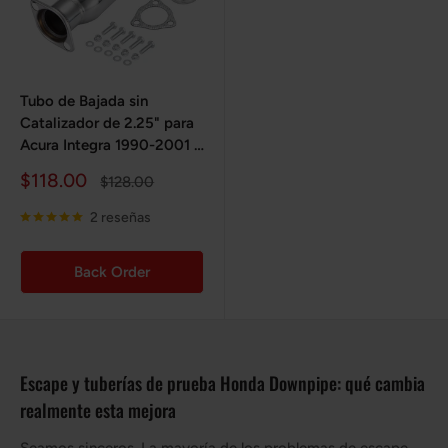
Tubo de Bajada sin
Catalizador de 2.25" para
Acura Integra 1990-2001 /
Honda Civic 1988-2000 /
Precio
$118.00
Precio
$128.00
CRX 1988-1991 / Del Sol
de
habitual
1993-1997
venta
2 reseñas
Back Order
Escape y tuberías de prueba Honda Downpipe: qué cambia
realmente esta mejora