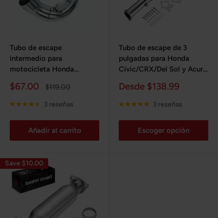
Tubo de escape
Tubo de escape de 3
intermedio para
pulgadas para Honda
motocicleta Honda
Civic/CRX/Del Sol y Acura
CBR600RR Eliminator
Integra (1988-2001),
Precio
Precio
$67.00
Desde $138.99
Precio
$119.00
Race 2007-2020
motores T3/T4 Turbo,
de
habitual
de
B16/B18/D15/D16, 5 pernos
venta
venta
3 reseñas
3 reseñas
Añadir al carrito
Escoger opción
Save $10.00