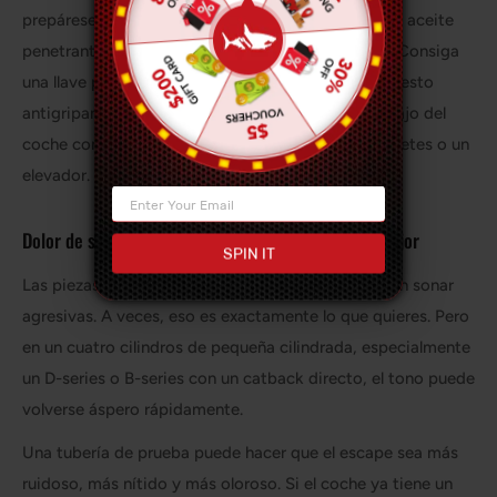
prepárese como si los tornillos fueran a pelear. Use aceite
penetrante. Tenga el hardware de reemplazo listo. Consiga
una llave para sensores de O2. Mantenga el compuesto
antigripante cerca. Y por favor, no se arrastre debajo del
coche con un gato pequeño y un sueño. Use caballetes o un
elevador.
Dolor de sonido: más fuerte no siempre significa mejor
SPIN IT
Las piezas de escape Honda sin catalizador pueden sonar
agresivas. A veces, eso es exactamente lo que quieres. Pero
en un cuatro cilindros de pequeña cilindrada, especialmente
un D-series o B-series con un catback directo, el tono puede
volverse áspero rápidamente.
Una tubería de prueba puede hacer que el escape sea más
ruidoso, más nítido y más oloroso. Si el coche ya tiene un