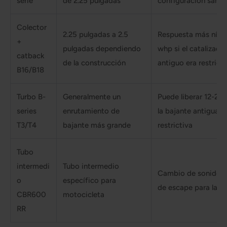
serie
de 2.25 pulgadas
configuración sana
Colector
2.25 pulgadas a 2.5
Respuesta más nítid
+
pulgadas dependiendo
whp si el catalizado
catback
de la construcción
antiguo era restrict
B16/B18
Turbo B-
Generalmente un
Puede liberar 12-25 
series
enrutamiento de
la bajante antigua e
T3/T4
bajante más grande
restrictiva
Tubo
intermedi
Tubo intermedio
Cambio de sonido y 
o
específico para
de escape para la 
CBR600
motocicleta
RR