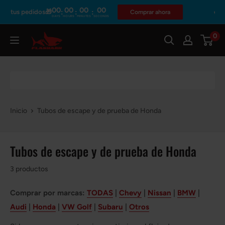
Ir
00
00
00
00
:
:
:
edidos🎁
🔥Prime Day En
Comprar ahora
DAYS
HOURS
MINUTES
SECONDS
directamente
al
0
Flashark
contenido
Inicio
Tubos de escape y de prueba de Honda
Tubos de escape y de prueba de Honda
3 productos
Comprar por marcas:
TODAS
|
Chevy
|
Nissan
|
BMW
|
Audi
|
Honda
|
VW Golf
|
Subaru
|
Otros