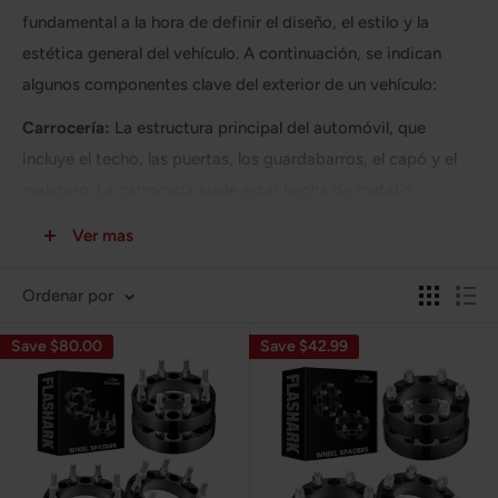
fundamental a la hora de definir el diseño, el estilo y la
estética general del vehículo. A continuación, se indican
algunos componentes clave del exterior de un vehículo:
Carrocería:
La estructura principal del automóvil, que
incluye el techo, las puertas, los guardabarros, el capó y el
maletero. La carrocería suele estar hecha de metal o
materiales compuestos.
Ver mas
Parrilla:
Ubicada en la parte delantera del automóvil, la
parrilla es un componente decorativo y funcional que
Ordenar por
permite que el aire fluya hacia el compartimiento del motor
Save $80.00
Save $42.99
para su enfriamiento.
Faros delanteros:
Luces frontales que proporcionan
iluminación al conductor y son esenciales para conducir de
noche o en condiciones de poca luz.