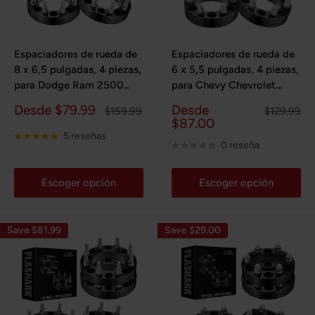
Espaciadores de rueda de
Espaciadores de rueda de
8 x 6,5 pulgadas, 4 piezas,
6 x 5,5 pulgadas, 4 piezas,
para Dodge Ram 2500
para Chevy Chevrolet
3500 2014-
Silverado GMC Cadillac
Precio
Precio
Desde $79.99
Desde
Precio
Precio
$159.99
$129.99
2022/Chevrolet Silverado
1500 2500 de 1988 a
de
habitual
de
habitual
$87.00
GMC 1988-2013
2021
venta
venta
5 reseñas
0 reseña
Escoger opción
Escoger opción
Save $81.99
Save $29.00