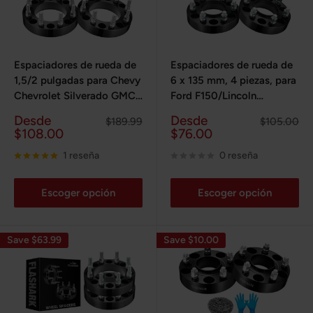
Espaciadores de rueda de
Espaciadores de rueda de
1,5/2 pulgadas para Chevy
6 x 135 mm, 4 piezas, para
Chevrolet Silverado GMC
Ford F150/Lincoln
Sierra 2500 3500 2011-
Navigator 2015-2022,
Precio
Precio
Desde
Desde
Precio
Precio
$189.99
$105.00
2022, 8 x 180 mm, 4
1,25/1,5/2 pulgadas
de
habitual
de
habitual
$108.00
$76.00
piezas
venta
venta
1 reseña
0 reseña
Escoger opción
Escoger opción
Save $63.99
Save $10.00