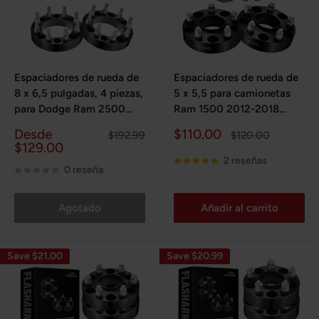
Espaciadores de rueda de
Espaciadores de rueda de
8 x 6,5 pulgadas, 4 piezas,
5 x 5,5 para camionetas
para Dodge Ram 2500
Ram 1500 2012-2018
3500 1994-2010 / Ford
(DS/DJ), 4 piezas
Precio
Precio
Desde
$110.00
Precio
Precio
$192.99
$120.00
250 350 1967-2002
de
habitual
de
habitual
$129.00
venta
venta
2 reseñas
0 reseña
Agotado
Añadir al carrito
Save $21.00
Save $20.99