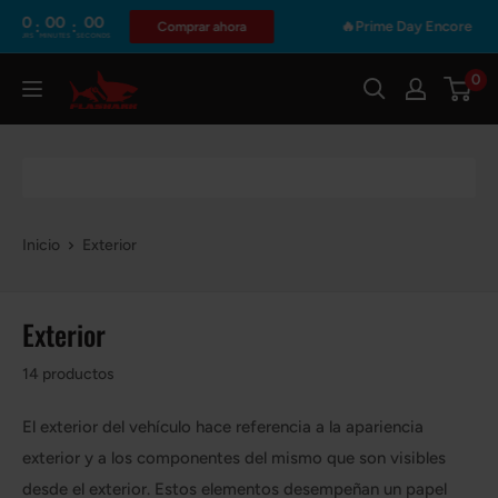
Ir
0
00
00
:
:
🔥Prime Day Encore | Solo 4
Comprar ahora
RS
MINUTES
SECONDS
directamente
al
0
Flashark
contenido
Inicio
Exterior
Exterior
14 productos
El exterior del vehículo hace referencia a la apariencia
exterior y a los componentes del mismo que son visibles
desde el exterior. Estos elementos desempeñan un papel