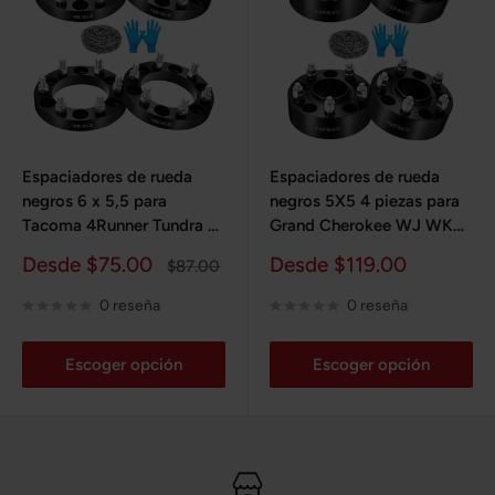
Espaciadores de rueda
Espaciadores de rueda
negros 6 x 5,5 para
negros 5X5 4 piezas para
Tacoma 4Runner Tundra FJ
Grand Cherokee WJ WK
Land Cruiser 1993-2022, 4
1999-2010, Wrangler JK
Precio
Precio
Desde $75.00
Desde $119.00
Precio
$87.00
piezas
JKU 2007-2018,
de
habitual
de
Commander XK 2006-
venta
venta
0 reseña
0 reseña
2010
Escoger opción
Escoger opción