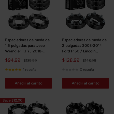
Espaciadores de rueda de
Espaciadores de rueda de
1,5 pulgadas para Jeep
2 pulgadas 2003-2014
Wrangler TJ YJ 2018-
Ford F150 / Lincoln
2022 / Dodge Durango
Navigator 6x135 mm 4
Precio
Precio
$94.99
$128.99
Precio
Precio
$139.99
$148.99
2011-2022 de 5 x 5
piezas
de
habitual
de
habitual
pulgadas, 4 piezas
venta
venta
1 reseña
0 reseña
Añadir al carrito
Añadir al carrito
Save $12.00