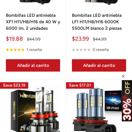
Bombillas LED antiniebla
Bombillas LED antiniebla
XF1 H11/H8/H16 de 40 W y
LF1 H11/H8/H16 6000K
6000 lm, 2 unidades
5500LM blanco 2 piezas
Precio
Precio
$19.88
$23.99
Precio
Precio
$44.99
$44.99
de
habitual
de
habitual
venta
venta
1 reseña
0 reseña
Añadir al carrito
Añadir al carrito
Save $23.19
Save $17.01