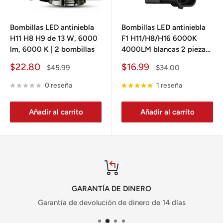
Bombillas LED antiniebla
Bombillas LED antiniebla
H11 H8 H9 de 13 W, 6000
F1 H11/H8/H16 6000K
lm, 6000 K | 2 bombillas
4000LM blancas 2 piezas
para Toyota Camry, Honda
Precio
Precio
$22.80
$16.99
Precio
Precio
$45.99
$34.00
Accord y más
de
habitual
de
habitual
venta
venta
0 reseña
1 reseña
Añadir al carrito
Añadir al carrito
GARANTÍA DE DINERO
Garantía de devolución de dinero de 14 días