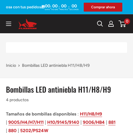
Ir
00
00
00
00
:
:
:
eriosa con tus pedidos🎁
Comprar ahora
DAYS
HOURS
MINUTES
SECONDS
directamente
al
0
Flashark
contenido
Inicio
Bombillas LED antiniebla H11/H8/H9
Bombillas LED antiniebla H11/H8/H9
4 productos
Tamaños de bombillas disponibles
:
H11/H8/H9
|
9005/H4/H7/H11
|
H10/9145/9140
|
9006/HB4
|
881
|
880
|
5202/PS24W