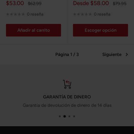
Precio
Precio
$53.00
Desde $58.00
Precio
Precio
$62.99
$79.95
de
habitual
de
habitual
venta
venta
0 reseña
0 reseña
Añadir al carrito
Escoger opción
Página 1 / 3
Siguiente
GARANTÍA DE DINERO
Garantía de devolución de dinero de 14 días