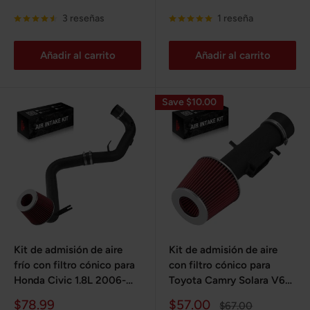
de
habitual
de
habitual
venta
venta
3 reseñas
1 reseña
Añadir al carrito
Añadir al carrito
Save $10.00
Kit de admisión de aire
Kit de admisión de aire
frío con filtro cónico para
con filtro cónico para
Honda Civic 1.8L 2006-
Toyota Camry Solara V6
2011
1997-2001
Precio
Precio
$78.99
$57.00
Precio
$67.00