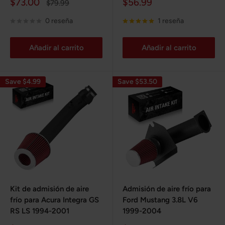
Precio
Precio
$73.00
$56.99
Precio
$79.99
de
habitual
de
venta
venta
0 reseña
1 reseña
Añadir al carrito
Añadir al carrito
Save $4.99
Save $53.50
Kit de admisión de aire
Admisión de aire frío para
frío para Acura Integra GS
Ford Mustang 3.8L V6
RS LS 1994-2001
1999-2004