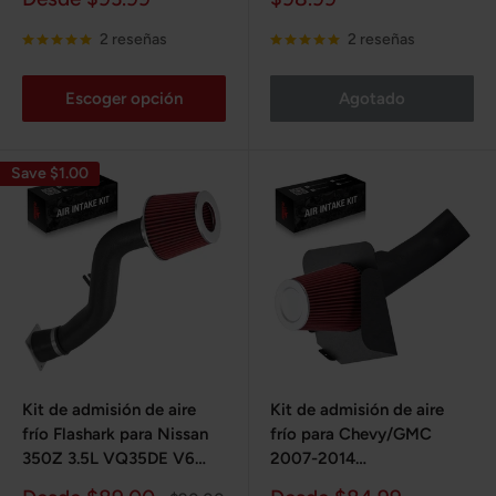
2020
de
de
venta
venta
2 reseñas
2 reseñas
Escoger opción
Agotado
Save $1.00
Kit de admisión de aire
Kit de admisión de aire
frío Flashark para Nissan
frío para Chevy/GMC
350Z 3.5L VQ35DE V6
2007-2014
Z33 2003-2006
4.8L/5.3L/6.0L/6.2L V8