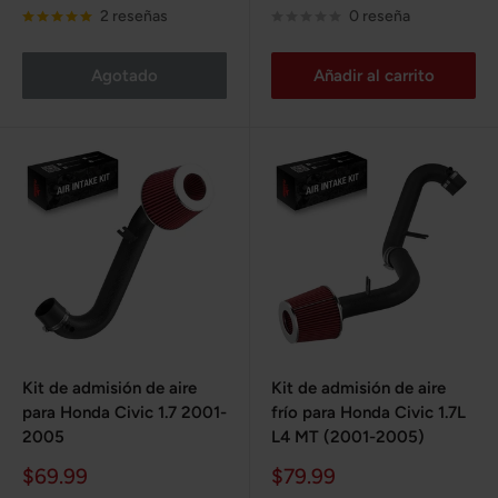
venta
venta
2 reseñas
0 reseña
Agotado
Añadir al carrito
Kit de admisión de aire
Kit de admisión de aire
para Honda Civic 1.7 2001-
frío para Honda Civic 1.7L
2005
L4 MT (2001-2005)
Precio
Precio
$69.99
$79.99
de
de