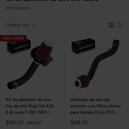
60 productos
Ordenar por
Save $9.00
Kit de admisión de aire
Admisión de aire de
frío de alto flujo V8 4.6L
aluminio con filtro cónico
5.4L para F-150 1997-
para Honda Civic CRX
2003
1988-1991
Precio
Precio
$89.00
$88.00
Precio
$98.00
de
habitual
de