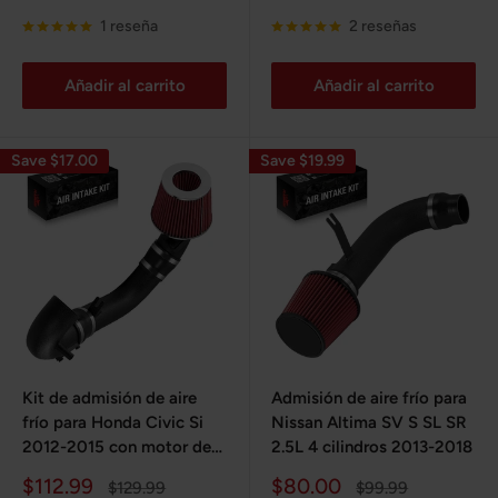
de
habitual
de
habitual
venta
venta
1 reseña
2 reseñas
Añadir al carrito
Añadir al carrito
Save $17.00
Save $19.99
Kit de admisión de aire
Admisión de aire frío para
frío para Honda Civic Si
Nissan Altima SV S SL SR
2012-2015 con motor de
2.5L 4 cilindros 2013-2018
2,4 L y 4 cilindros
Precio
Precio
$112.99
$80.00
Precio
Precio
$129.99
$99.99