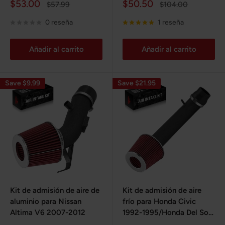
Precio
Precio
$53.00
$50.50
Precio
Precio
$57.99
$104.00
de
habitual
de
habitual
venta
venta
0 reseña
1 reseña
Añadir al carrito
Añadir al carrito
Save $9.99
Save $21.95
Kit de admisión de aire de
Kit de admisión de aire
aluminio para Nissan
frío para Honda Civic
Altima V6 2007-2012
1992-1995/Honda Del Sol
1993-1997 1.5/1.6L