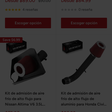
Precio
Precio
Desde $89.00
Desde $84.99
Precio
$90.00
de
habitual
de
venta
venta
4 reseñas
0 reseña
Escoger opción
Escoger opción
Save $6.99
Kit de admisión de aire
Kit de admisión de aire
frío de alto flujo para
frío de alto flujo de
Nissan Altima V6 3.5L
aluminio para Honda Civic
2007-2012
CX DX LX 1996-2000