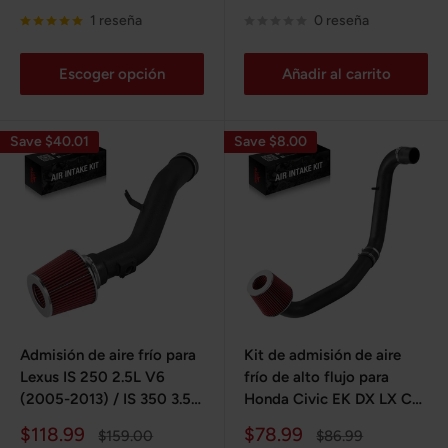
de
de
venta
venta
1 reseña
0 reseña
Escoger opción
Añadir al carrito
Save $40.01
Save $8.00
Admisión de aire frío para
Kit de admisión de aire
Lexus IS 250 2.5L V6
frío de alto flujo para
(2005-2013) / IS 350 3.5L
Honda Civic EK DX LX CX
V6 (2006-2011)
D16Y7 1.6L L4 (1996-
Precio
Precio
$118.99
$78.99
Precio
Precio
$159.00
$86.99
2000)