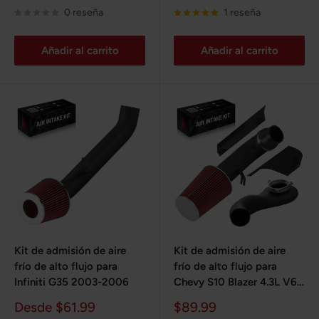
venta
venta
0 reseña
1 reseña
Añadir al carrito
Añadir al carrito
Kit de admisión de aire
Kit de admisión de aire
frío de alto flujo para
frío de alto flujo para
Infiniti G35 2003-2006
Chevy S10 Blazer 4.3L V6
1996-2004
Precio
Precio
Desde $61.99
$89.99