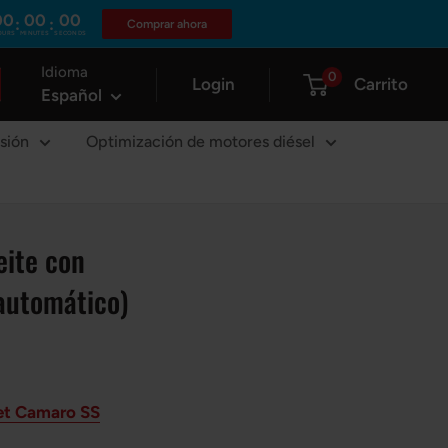
00
00
00
:
:
Comprar ahora
OURS
MINUTES
SECONDS
Idioma
0
Login
Carrito
Español
sión
Optimización de motores diésel
eite con
(automático)
let Camaro SS