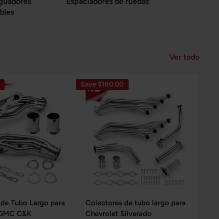
guadores
Espaciadores de ruedas
ables
Ver todo
Save $180.00
Save
 de Tubo Largo para
Colectores de tubo largo para
Tu
/GMC C&K
Chevrolet Silverado
pr