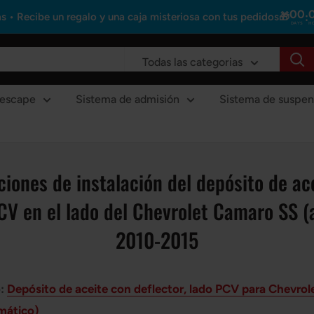
00
:
s • Recibe un regalo y una caja misteriosa con tus pedidos🎁
DAYS
H
Todas las categorias
 escape
Sistema de admisión
Sistema de suspen
ciones de instalación del depósito de ac
CV en el lado del Chevrolet Camaro SS 
2010-2015
o:
Depósito de aceite con deflector, lado PCV para Chevro
mático)