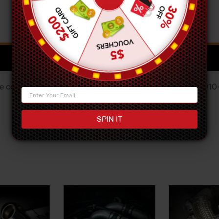
te con deflector, lado PCV para Chevrolet Camaro SS 201
SPIN IT