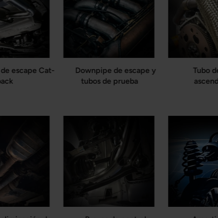
 de escape Cat-
Downpipe de escape y
Tubo d
back
tubos de prueba
ascen