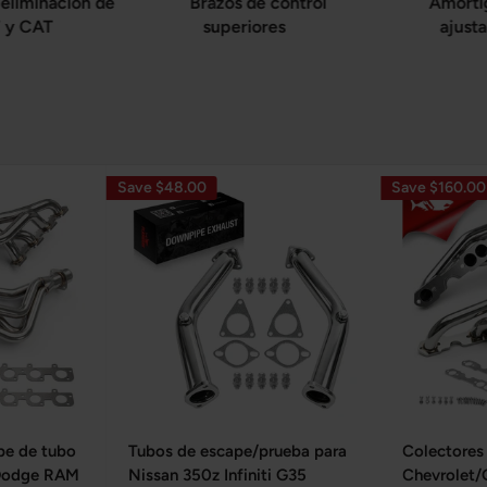
eliminación de
Brazos de control
Amorti
 y CAT
superiores
ajust
Save $48.00
Save $160.00
pe de tubo
Tubos de escape/prueba para
Colectores
 Dodge RAM
Nissan 350z Infiniti G35
Chevrolet