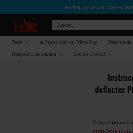
Ir
🔥Prime Day Encore | Solo 48 hora
directamente
al
Flashark
contenido
Todo
🔥Repetición de Prime Day
Sistema de
Despacho de aduana
Sobre nosotros
Instruc
deflector P
Visita el product
2010-2015 (auto